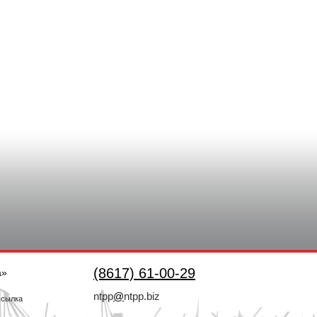
(8617) 61-00-29
а»
ntpp
@
ntpp.biz
ссылка