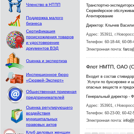
Членство в НТПП
Транспортно-экспедиторс
Сюрвейерское обслужива
Агентирование
Поддержка малого
бизнеса
Директор: Клычев Васили
Сертификация
Адрес: 353911, г.Новоросс
происхождения товаров
Телефон: 60-18-44; 60-08-
и удостоверение
документов ВЭД
Электронная почта:
farco
Оценка и экспертиза
Флот НМТП, ОАО (ОА
Инспекционное бюро
Входит в состав стивидо
«Сюрвей-Эксперт»
Услуги по буксировке и ш
опасных веществ и предо
Общественная приемная
Генеральный директор - 
предпринимателей
Адрес: 353901, г.Новоросс
Оценка регулирующего
Телефон: 60-23-00; 60-42-
воздействия
муниципальных
Электронная почта:
info
@
правовых актов
Клуб деловых женщин