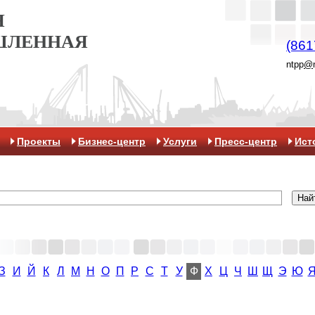
Я
ШЛЕННАЯ
(861
ntpp
@
Проекты
Бизнес-центр
Услуги
Пресс-центр
Ист
З
И
Й
К
Л
М
Н
О
П
Р
С
Т
У
Ф
Х
Ц
Ч
Ш
Щ
Э
Ю