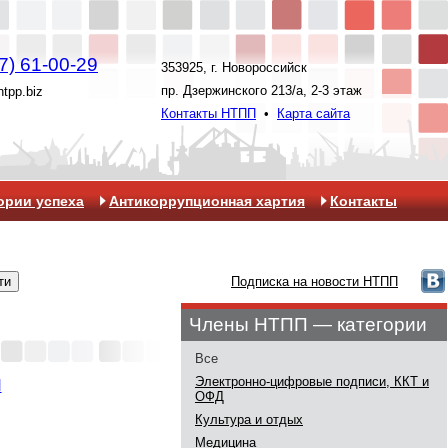
7) 61-00-29
353925, г. Новороссийск
пр. Дзержинского 213/а, 2-3 этаж
ntpp.biz
Контакты НТПП
•
Карта сайта
ории успеха
Антикоррупционная хартия
Контакты
Подписка на новости НТПП
Члены НТПП — категории
Все
Электронно-цифровые подписи, ККТ и
Я
ОФД
Культура и отдых
Медицина