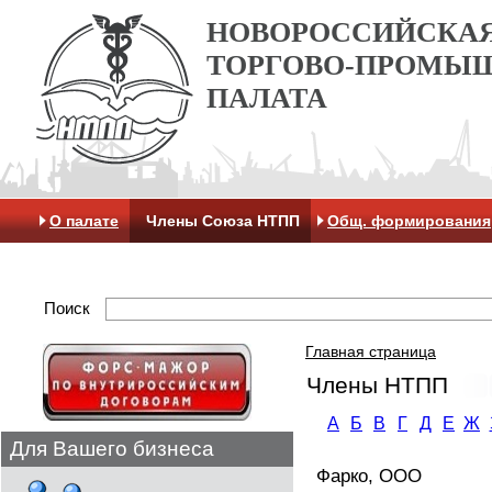
НОВОРОССИЙСКА
ТОРГОВО-ПРОМЫ
ПАЛАТА
О палате
Члены Союза НТПП
Общ. формирования
Отделение МАК
Поиск
Главная страница
Члены НТПП
А
Б
В
Г
Д
Е
Ж
Для Вашего бизнеса
Фарко, ООО