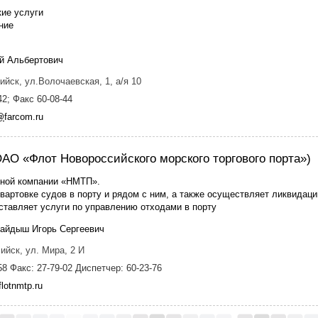
кие услуги
ние
й Альбертович
ийск, ул.Волочаевская, 1, а/я 10
42; Факс 60-08-44
@
farcom.ru
О «Флот Новороссийского морского торгового порта»)
рной компании «НМТП».
вартовке судов в порту и рядом с ним, а также осуществляет ликвидац
ставляет услуги по управлению отходами в порту
Файдыш Игорь Сергеевич
ийск, ул. Мира, 2 И
58 Факс: 27-79-02 Диспетчер: 60-23-76
flotnmtp.ru