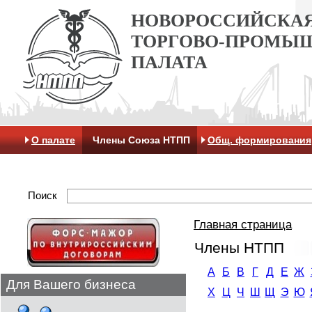
НОВОРОССИЙСКА
ТОРГОВО-ПРОМЫ
ПАЛАТА
О палате
Члены Союза НТПП
Общ. формирования
Антикоррупционная хартия
Контакты
Отделение 
Поиск
Главная страница
Члены НТПП
А
Б
В
Г
Д
Е
Ж
Для Вашего бизнеса
Х
Ц
Ч
Ш
Щ
Э
Ю