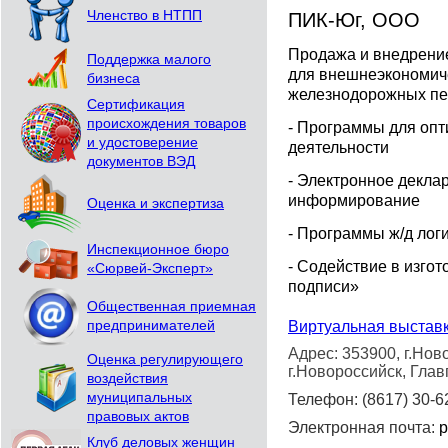
Членство в НТПП
ПИК-Юг, ООО
Продажа и внедрени
Поддержка малого
для внешнеэкономиче
бизнеса
железнодорожных пер
Сертификация
происхождения товаров
- Программы для оп
и удостоверение
деятельности
документов ВЭД
- Электронное декла
информирование
Оценка и экспертиза
- Программы ж/д лог
Инспекционное бюро
- Содействие в изго
«Сюрвей-Эксперт»
подписи»
Общественная приемная
Виртуальная выстав
предпринимателей
Адрес: 353900, г.Нов
Оценка регулирующего
г.Новороссийск, Глав
воздействия
муниципальных
Телефон: (8617) 30-6
правовых актов
Электронная почта:
p
Клуб деловых женщин