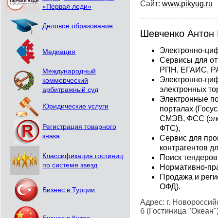
Сайт:
www.pikyug.ru
«Первая леди»
Деловое образование
Шевченко Антон
Электронно-ци
Медиация
Сервисы для от
РПН, ЕГАИС, Р
Международный
Электронно-циф
коммерческий
электронных тор
арбитражный суд
Электронные по
Юридические услуги
порталах (Госус
СМЭВ, ФСС (эл
Регистрация товарного
ФТС),
знака
Сервис для про
контрагентов дл
Классификация гостиниц
Поиск тендеров,
по системе звезд
Нормативно-пра
Продажа и реги
ОФД).
Бизнес в Турции
Адрес: г. Новороссий
б (Гостиница "Океан"