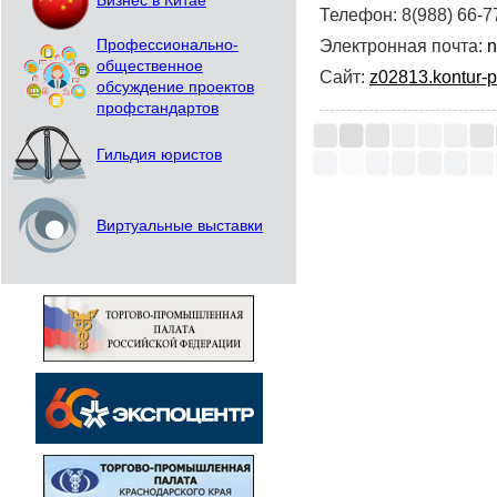
Бизнес в Китае
Телефон: 8(988) 66-7
Электронная почта:
n
Профессионально-
общественное
Сайт:
z02813.kontur-pa
обсуждение проектов
профстандартов
Гильдия юристов
Виртуальные выставки