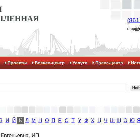
Я
ШЛЕННАЯ
(861
ntpp
@
Проекты
Бизнес-центр
Услуги
Пресс-центр
Ист
З
И
Й
К
Л
М
Н
О
П
Р
С
Т
У
Ф
Х
Ц
Ч
Ш
Щ
Э
Ю
 Евгеньевна, ИП