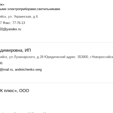
ок»
выми электроприборами;светильниками
йск, ул. Украинская, д.6
7 Факс: 77-76-13
02
@
yandex.ru
адимировна, ИП
ийск, ул.Луначарского, д.28 Юридический адрес: 353900, г.Новороссийск,
96
@
mail.ru, andreichenko.serg
К плюс», ООО