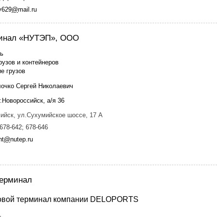
v629
@
mail.ru
минал «НУТЭП», ООО
ть
рузов и контейнеров
е грузов
лочко Сергей Николаевич
.Новороссийск, а/я 36
сийск, ул.Сухумийское шоссе, 17 А
678-642; 678-646
nt
@
nutep.ru
терминал
новой терминал компании DELOPORTS