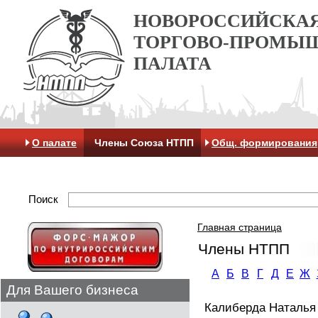
НОВОРОССИЙСКА
ТОРГОВО-ПРОМЫ
ПАЛАТА
О палате
Члены Союза НТПП
Общ. формирования
Отделение МАК
Поиск
Главная страница
Члены НТПП
А
Б
В
Г
Д
Е
Ж
Для Вашего бизнеса
Калиберда Наталья