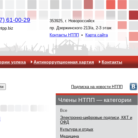
7) 61-00-29
353925, г. Новороссийск
пр. Дзержинского 213/а, 2-3 этаж
ntpp.biz
Контакты НТПП
•
Карта сайта
ории успеха
Антикоррупционная хартия
Контакты
Подписка на новости НТПП
Члены НТПП — категории
Все
Электронно-цифровые подписи, ККТ и
Я
ОФД
Культура и отдых
Медицина