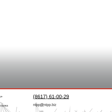
(8617) 61-00-29
а»
ntpp
@
ntpp.biz
ссылка