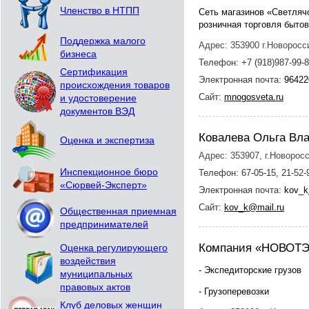
Членство в НТПП
Сеть магазинов «Светляч
розничная торговля быто
Поддержка малого
Адрес: 353900 г.Новоросси
бизнеса
Телефон: +7 (918)987-99-8
Сертификация
Электронная почта:
96422
происхождения товаров
Сайт:
mnogosveta.ru
и удостоверение
документов ВЭД
Ковалева Ольга Вл
Оценка и экспертиза
Адрес: 353907, г.Новоросс
Инспекционное бюро
Телефон: 67-05-15, 21-52-
«Сюрвей-Эксперт»
Электронная почта:
kov_k
Сайт:
kov_k@mail.ru
Общественная приемная
предпринимателей
Компания «НОВОТЭ
Оценка регулирующего
воздействия
- Экспедиторские грузов
муниципальных
правовых актов
- Грузоперевозки
Клуб деловых женщин