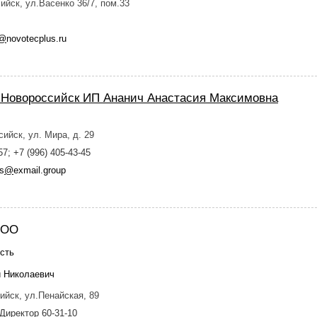
ийск, ул.Васенко 36/7, пом.33
@
novotecplus.ru
. Новороссийск ИП Ананич Анастасия Максимовна
сийск, ул. Мира, д. 29
7; +7 (996) 405-43-45
rs
@
exmail.group
ООО
сть
й Николаевич
ийск, ул.Пенайская, 89
 Директор 60-31-10