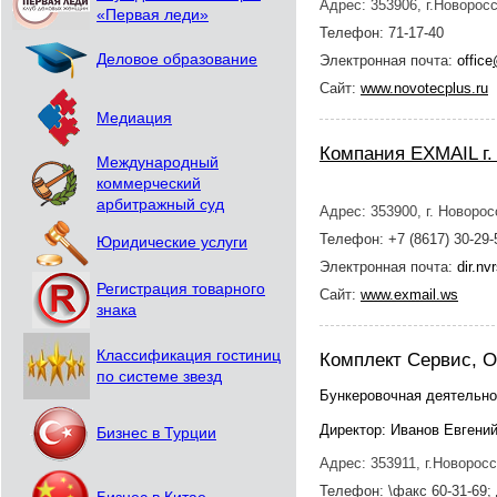
Адрес: 353906, г.Новоросс
«Первая леди»
Телефон: 71-17-40
Деловое образование
Электронная почта:
office
Сайт:
www.novotecplus.ru
Медиация
Компания EXMAIL г
Международный
коммерческий
арбитражный суд
Адрес: 353900, г. Новорос
Телефон: +7 (8617) 30-29-5
Юридические услуги
Электронная почта:
dir.nv
Регистрация товарного
Сайт:
www.exmail.ws
знака
Классификация гостиниц
Комплект Сервис, 
по системе звезд
Бункеровочная деятельно
Директор: Иванов Евгени
Бизнес в Турции
Адрес: 353911, г.Новоросс
Телефон: \факс 60-31-69;