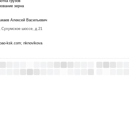
отка грузов
рование зерна
Амаев Алексей Васильевич
л.Сухумское шоссе, д.21
oao-ksk.com; nknovikova