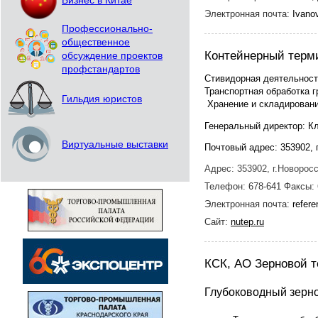
Бизнес в Китае
Электронная почта:
Ivano
Профессионально-
общественное
Контейнерный тер
обсуждение проектов
профстандартов
Стивидорная деятельнос
Транспортная обработка г
Гильдия юристов
Хранение и складировани
Генеральный директор: К
Виртуальные выставки
Почтовый адрес: 353902, г
Адрес: 353902, г.Новорос
Телефон: 678-641 Факсы: 
Электронная почта:
refere
Сайт:
nutep.ru
КСК, АО Зерновой 
Глубоководный зер