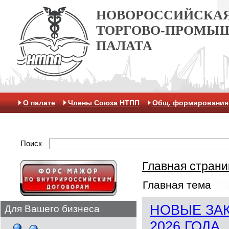
НОВОРОССИЙСКА
ТОРГОВО-ПРОМЫ
ПАЛАТА
О палате
Члены Союза НТПП
Общ. формирования
Антикоррупционная хартия
Контакты
Отделение 
Поиск
Главная страни
Главная тема
НОВЫЕ ЗАК
Для Вашего бизнеса
2026 ГОДА