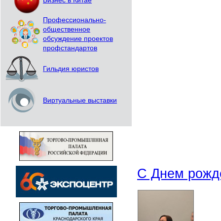
Бизнес в Китае
Профессионально-
общественное
обсуждение проектов
профстандартов
Гильдия юристов
Виртуальные выставки
С Днем рожд