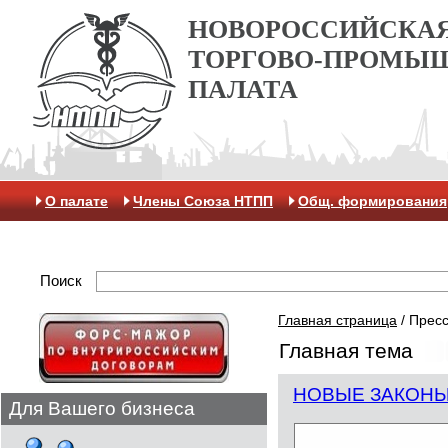
НОВОРОССИЙСКА
ТОРГОВО-ПРОМЫ
ПАЛАТА
О палате
Члены Союза НТПП
Общ. формирования
Отделение МАК
Поиск
Главная страница
/
Пресс
Главная тема
НОВЫЕ ЗАКОНЫ 
Для Вашего бизнеса