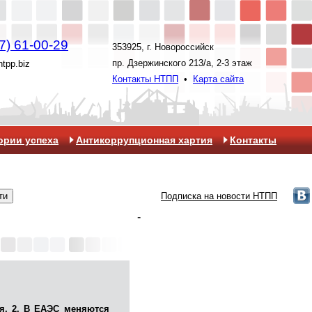
7) 61-00-29
353925, г. Новороссийск
пр. Дзержинского 213/а, 2-3 этаж
ntpp.biz
Контакты НТПП
•
Карта сайта
ории успеха
Антикоррупционная хартия
Контакты
Подписка на новости НТПП
-
я, 2. В ЕАЭС меняются