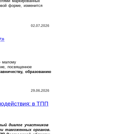
телями маркированных
овой форме, изменится
02.07.2026
у»
о малому
ие, посвященное
тавничеству, образованию
29.06.2026
одействия: в ТПП
тый диалог участников
ми таможенных органов.