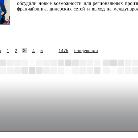
обсудили новые возможности для региональных произв
франчайзинга, дилерских сетей и выход на междунаро
я
1
2
3
4
5
…
1475
следующая