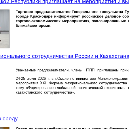
кой Республики приглашает на мероприятия и вы
Торговое представительство Генерального консульства Т
городе Kpacнодаре информирует российское деловое со
торгово-экономических мероприятиях, запланированных 
ближайшее время.
ионального сотрудничества России и Казахстан
Уважаемые предприниматели, члены НТПП, приглашаем прин
24-25 июля 2026 г. в г.Омске по инициативе Минэкономразви
мероприятия XXII Форума межрегионального сотрудничества 
тему «Формирование глобальной логистической экосистемы: 
казахстанского сотрудничества».
 среду
Отдел по взаимодействию с малым и средним бизнесом 