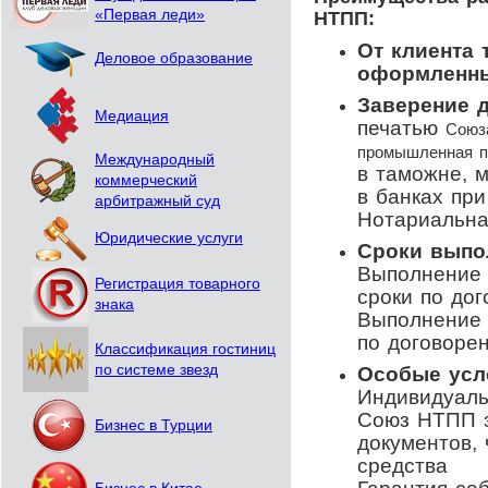
«Первая леди»
НТПП:
От клиента 
Деловое образование
оформленны
Заверение 
Медиация
печатью
Союз
промышленная 
Международный
в таможне, м
коммерческий
в банках пр
арбитражный суд
Нотариальна
Юридические услуги
Сроки выпо
Выполнение 
Регистрация товарного
сроки по до
знака
Выполнение 
по договорен
Классификация гостиниц
по системе звезд
Особые усл
Индивидуаль
Союз НТПП з
Бизнес в Турции
документов, 
средства