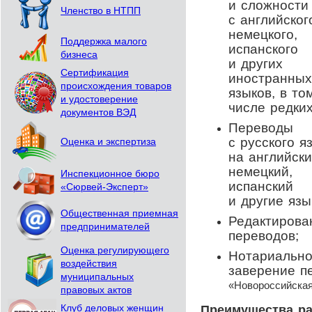
и сложности
Членство в НТПП
с английског
немецкого,
Поддержка малого
испанского
бизнеса
и других
Сертификация
иностранных
происхождения товаров
языков, в то
и удостоверение
числе редких
документов ВЭД
Переводы
с русского я
Оценка и экспертиза
на английски
немецкий,
Инспекционное бюро
испанский
«Сюрвей-Эксперт»
и другие язы
Общественная приемная
Редактирова
предпринимателей
переводов;
Оценка регулирующего
Нотариально
воздействия
заверение п
муниципальных
«Новороссийская
правовых актов
Преимущества ра
Клуб деловых женщин