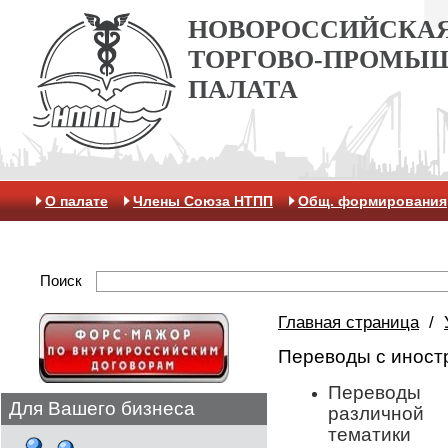
НОВОРОССИЙСКА
ТОРГОВО-ПРОМЫ
ПАЛАТА
О палате
Члены Союза НТПП
Общ. формирования
Антикоррупционная хартия
Контакты
Отделение 
Поиск
Главная страница
/
Переводы с иност
Переводы
Для Вашего бизнеса
различной
тематики