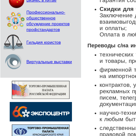
Гарантия со
Бизнес в Китае
Скидки для
Профессионально-
Заключение 
общественное
взаимовыгод
обсуждение проектов
и оплаты;
профстандартов
Оплата в лю
Гильдия юристов
Переводы с/на и
технических
и товары, п
Виртуальные выставки
фирменной т
на импортно
контрактов, 
рекламных п
писем, телег
документаци
научно-техн
к любым бы
следственны
правовой по