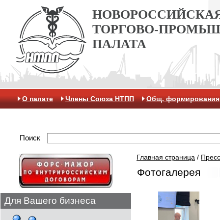
НОВОРОССИЙСКА
ТОРГОВО-ПРОМЫ
ПАЛАТА
О палате
Члены Союза НТПП
Общ. формирования
Антикоррупционная хартия
Контакты
Отделение 
Поиск
Главная страница
/
Пресс
Фотогалерея
Для Вашего бизнеса