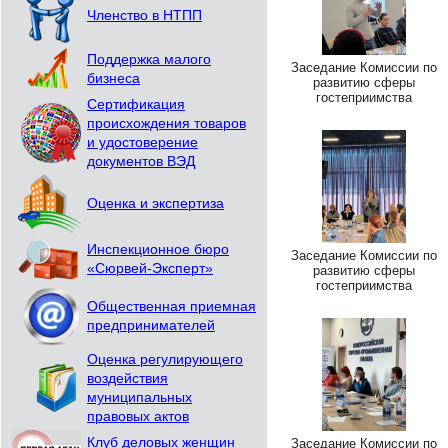
Членство в НТПП
Поддержка малого
Заседание Комиссии по
бизнеса
развитию сферы
гостеприимства
Сертификация
происхождения товаров
и удостоверение
документов ВЭД
Оценка и экспертиза
Инспекционное бюро
Заседание Комиссии по
«Сюрвей-Эксперт»
развитию сферы
гостеприимства
Общественная приемная
предпринимателей
Оценка регулирующего
воздействия
муниципальных
правовых актов
Клуб деловых женщин
Заседание Комиссии по