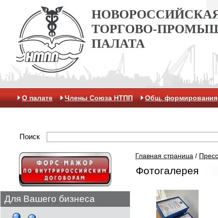
НОВОРОССИЙСКА
ТОРГОВО-ПРОМЫ
ПАЛАТА
О палате
Члены Союза НТПП
Общ. формирования
Антикоррупционная хартия
Контакты
Отделение 
Поиск
Главная страница
/
Пресс
Фотогалерея
Для Вашего бизнеса