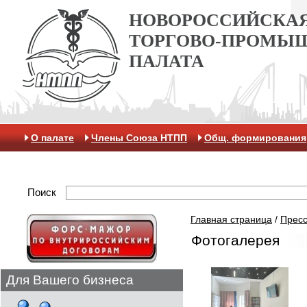
НОВОРОССИЙСКА
ТОРГОВО-ПРОМЫ
ПАЛАТА
О палате
Члены Союза НТПП
Общ. формирования
Антикоррупционная хартия
Контакты
Отделение 
Поиск
Главная страница
/
Пресс
Фотогалерея
Для Вашего бизнеса