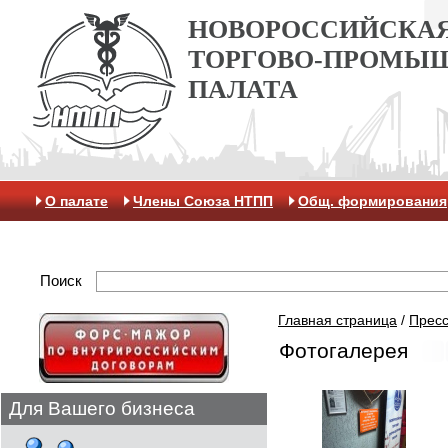
НОВОРОССИЙСКА
ТОРГОВО-ПРОМЫ
ПАЛАТА
О палате
Члены Союза НТПП
Общ. формирования
Антикоррупционная хартия
Контакты
Отделение 
Поиск
Главная страница
/
Пресс
Фотогалерея
Для Вашего бизнеса