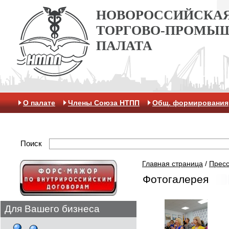
НОВОРОССИЙСКА
ТОРГОВО-ПРОМЫ
ПАЛАТА
О палате
Члены Союза НТПП
Общ. формирования
Антикоррупционная хартия
Контакты
Отделение 
Поиск
Главная страница
/
Пресс
Фотогалерея
Для Вашего бизнеса