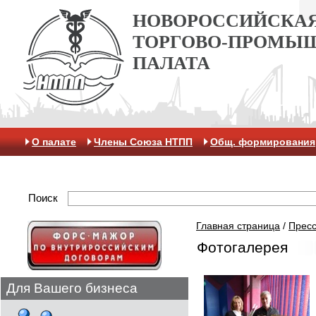
НОВОРОССИЙСКА
ТОРГОВО-ПРОМЫ
ПАЛАТА
О палате
Члены Союза НТПП
Общ. формирования
Антикоррупционная хартия
Контакты
Отделение 
Поиск
Главная страница
/
Пресс
Фотогалерея
Для Вашего бизнеса