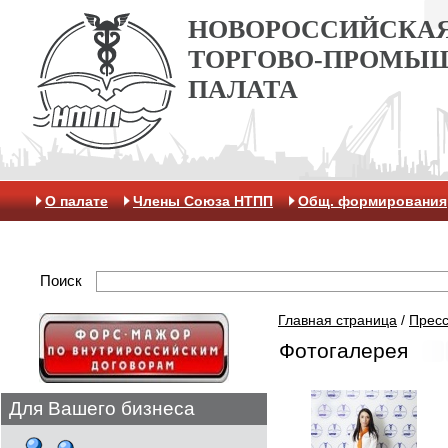
НОВОРОССИЙСКА
ТОРГОВО-ПРОМЫ
ПАЛАТА
О палате
Члены Союза НТПП
Общ. формирования
Антикоррупционная хартия
Контакты
Отделение 
Поиск
Главная страница
/
Пресс
Фотогалерея
Для Вашего бизнеса