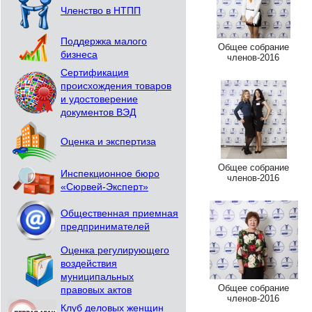
Членство в НТПП
Поддержка малого
Общее собрание
бизнеса
членов-2016
Сертификация
происхождения товаров
и удостоверение
документов ВЭД
Оценка и экспертиза
Общее собрание
Инспекционное бюро
членов-2016
«Сюрвей-Эксперт»
Общественная приемная
предпринимателей
Оценка регулирующего
воздействия
муниципальных
Общее собрание
правовых актов
членов-2016
Клуб деловых женщин