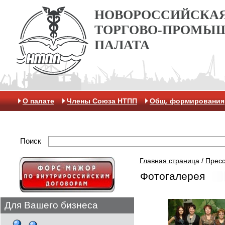
НОВОРОССИЙСКА
ТОРГОВО-ПРОМЫ
ПАЛАТА
О палате
Члены Союза НТПП
Общ. формирования
Отделение МАК
Поиск
Главная страница
/
Пресс
Фотогалерея
Для Вашего бизнеса