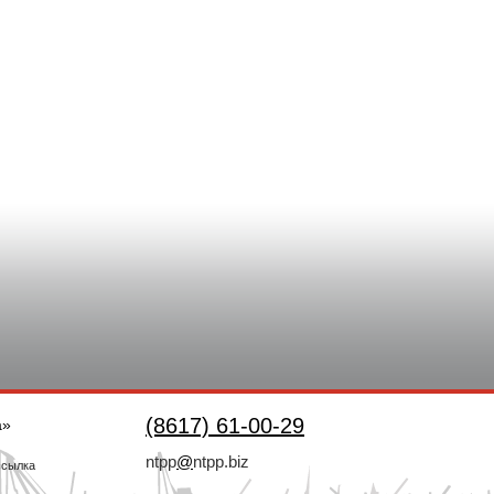
(8617) 61-00-29
а»
ntpp
@
ntpp.biz
ссылка