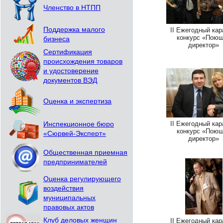
Членство в НТПП
Поддержка малого
II Ежегодный кар
конкурс «Пою
бизнеса
директор»
Сертификация
происхождения товаров
и удостоверение
документов ВЭД
Оценка и экспертиза
II Ежегодный кар
Инспекционное бюро
конкурс «Пою
«Сюрвей-Эксперт»
директор»
Общественная приемная
предпринимателей
Оценка регулирующего
воздействия
муниципальных
правовых актов
Клуб деловых женщин
II Ежегодный кар