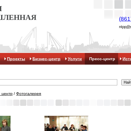
Я
ШЛЕННАЯ
(861
ntpp
@
Проекты
Бизнес-центр
Услуги
Пресс-центр
Ист
 центр
/
Фотогалерея