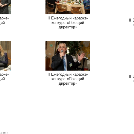
аоке-
II Ежегодный караоке-
II
щий
конкурс «Поющий
директор»
аоке-
II Ежегодный караоке-
II
щий
конкурс «Поющий
директор»
аоке-