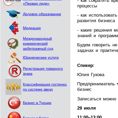
- как сократить в
«Первая леди»
процессы
Деловое образование
- как использовать
развития бизнеса
Медиация
- какие решения м
знаний и программ
Международный
коммерческий
Будем говорить не
арбитражный суд
задачах и практич
Юридические услуги
Спикер:
Регистрация товарного
знака
Юлия Гукова
Предприниматель •
Классификация гостиниц
бизнес
по системе звезд
Записаться можн
Бизнес в Турции
29 июля
11:00–13:00