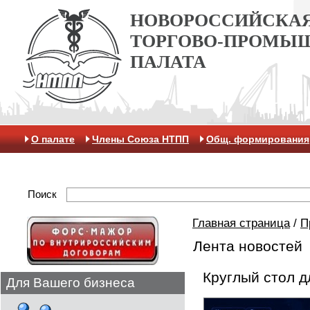
НОВОРОССИЙСКА
ТОРГОВО-ПРОМЫ
ПАЛАТА
О палате
Члены Союза НТПП
Общ. формирования
Антикоррупционная хартия
Контакты
Отделение 
Поиск
Главная страница
/
П
Лента новостей
Круглый стол 
Для Вашего бизнеса