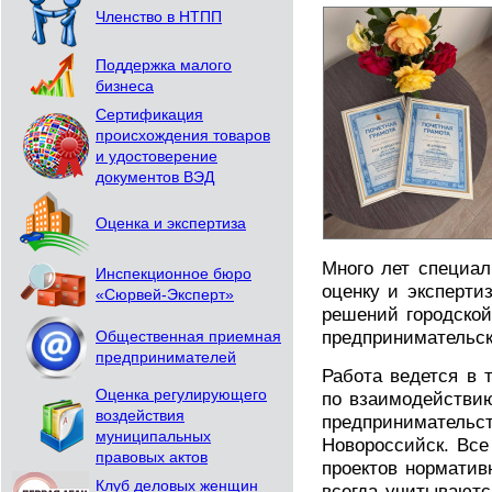
Членство в НТПП
Поддержка малого
бизнеса
Сертификация
происхождения товаров
и удостоверение
документов ВЭД
Оценка и экспертиза
Много лет специа
Инспекционное бюро
оценку и эксперти
«Сюрвей-Эксперт»
решений городско
предпринимательск
Общественная приемная
предпринимателей
Работа ведется в 
Оценка регулирующего
по взаимодействи
воздействия
предпринимательс
муниципальных
Новороссийск. Вс
правовых актов
проектов норматив
Клуб деловых женщин
всегда учитываютс