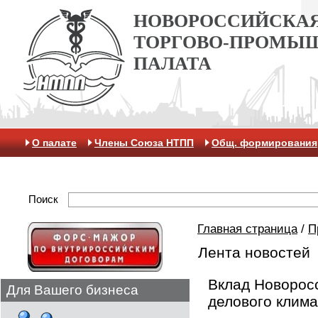
НОВОРОССИЙСКА
ТОРГОВО-ПРОМЫ
ПАЛАТА
О палате
Члены Союза НТПП
Общ. формирования
Антикоррупционная хартия
Контакты
Отделение 
Поиск
Главная страница
/
П
Лента новостей
Вклад Новорос
Для Вашего бизнеса
делового клима