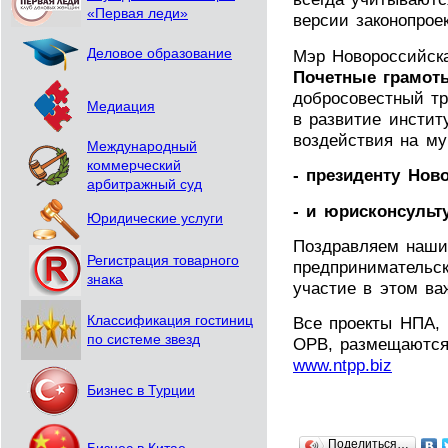
«Первая леди»
версии законопроек
Мэр Новороссийск
Деловое образование
Почетные грамот
добросовестный т
Медиация
в развитие инстит
воздействия на му
Международный
коммерческий
- президенту Но
арбитражный суд
- и юрисконсульт
Юридические услуги
Поздравляем наши
Регистрация товарного
предпринимательск
знака
участие в этом ва
Классификация гостиниц
Все проекты НПА,
по системе звезд
ОРВ, размещаются
www.ntpp.biz
Бизнес в Турции
Поделиться…