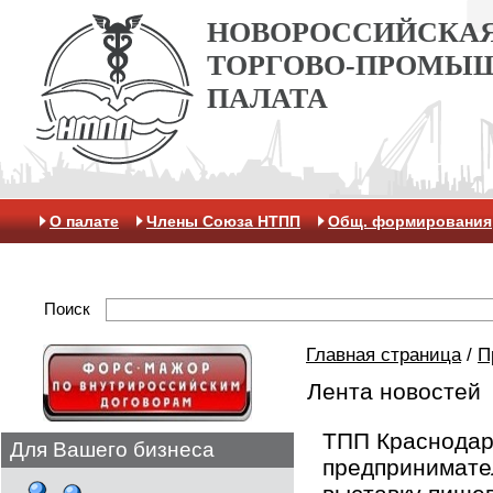
НОВОРОССИЙСКА
ТОРГОВО-ПРОМЫ
ПАЛАТА
О палате
Члены Союза НТПП
Общ. формирования
Антикоррупционная хартия
Контакты
Отделение 
Поиск
Главная страница
/
П
Лента новостей
ТПП Краснодар
Для Вашего бизнеса
предпринимате