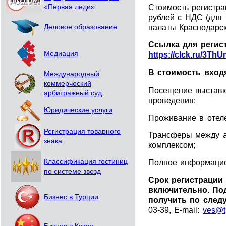
Стоимость регистра
«Первая леди»
рублей с НДС (для
палаты Краснодарск
Деловое образование
Ссылка для регис
https://clck.ru/3Th
Медиация
В стоимость входя
Международный
коммерческий
Посещение выставк
арбитражный суд
проведения;
Юридические услуги
Проживание в отеле
Регистрация товарного
Трансферы между а
знака
комплексом;
Полное информацио
Классификация гостиниц
по системе звезд
Срок регистрации 
включительно. П
Бизнес в Турции
получить по след
03-39, E-mail:
ves@t