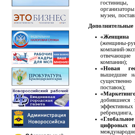
гостиницы
организаторы
музеи, поста
Дополнительные
«Женщин
(женщины‑р
компаний‑э
отвечающие
компании);
«Новая гео
вышедшие н
существен
поставок);
«Маркетин
добившиеся з
эффективны
ребрендинга,
«Глобально
цифровых п
междуна