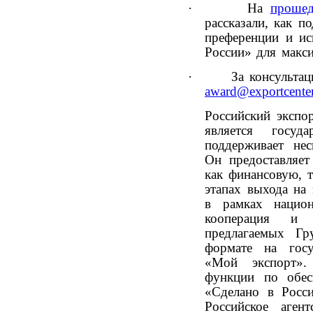
·
На
прошед
рассказали, как п
преференции и ис
России» для макси
·
За консульта
award@exportcenter
Российский экспо
является госуд
поддерживает нес
Он предоставляет
как финансовую, 
этапах выхода на
в рамках национ
кооперация и 
предлагаемых Г
формате на госу
«Мой экспорт»
функции по обес
«Сделано в Росс
Российское аген