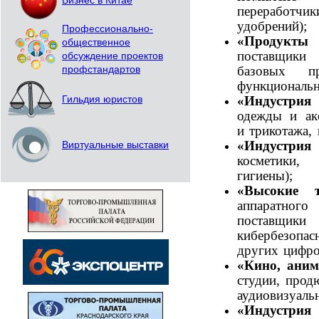
Бизнес в Китае
переработчи
удобрений);
Профессионально-
«Продукты
общественное
поставщики 
обсуждение проектов
базовых п
профстандартов
функциональн
«Индустри
Гильдия юристов
одежды и акс
и трикотажа, 
«Индустри
Виртуальные выставки
косметики,
гигиены);
«Высокие 
аппаратног
поставщ
кибербезопас
других цифро
«Кино, ани
студии, прод
аудиовизуальн
«Индустри