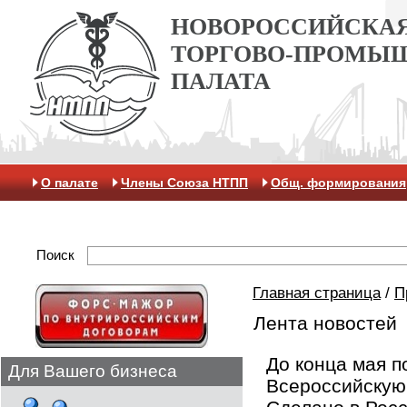
НОВОРОССИЙСКА
ТОРГОВО-ПРОМЫ
ПАЛАТА
О палате
Члены Союза НТПП
Общ. формирования
Антикоррупционная хартия
Контакты
Отделение 
Поиск
Главная страница
/
П
Лента новостей
До конца мая п
Для Вашего бизнеса
Всероссийскую