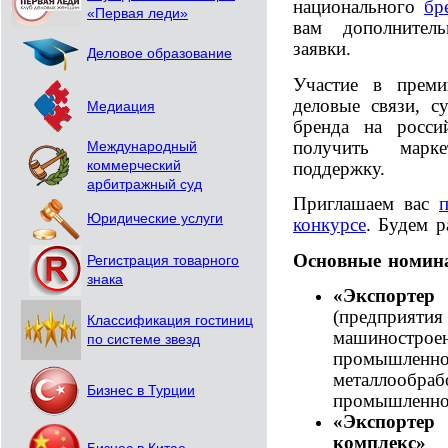
национального
бр
«Первая леди»
вам дополнител
заявки.
Деловое образование
Участие в прем
деловые связи, с
Медиация
бренда на росси
получить марк
Международный
поддержку.
коммерческий
арбитражный суд
Приглашаем вас
Юридические услуги
конкурсе
. Будем р
Основные номин
Регистрация товарного
знака
«Экспорт
(предприя
Классификация гостиниц
машиност
по системе звезд
промышл
металлообра
Бизнес в Турции
промышленно
«Экспорте
комплекс»
(