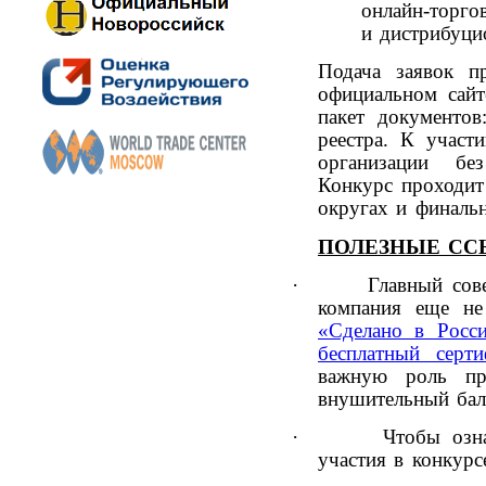
онлайн‑торго
и дистрибуци
Подача заявок п
официальном сайт
пакет документо
реестра. К участ
организации бе
Конкурс проходит
округах и финальн
ПОЛЕЗНЫЕ СС
·
Главный сов
компания еще не
«Сделано в Росс
бесплатный серти
важную роль пр
внушительный бал
·
Чтобы озн
участия в конкурс