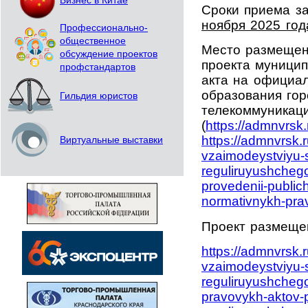
Бизнес в Китае
Сроки приема з
ноября 2025 год
Профессионально-
общественное
Место размещен
обсуждение проектов
проекта муницип
профстандартов
акта на официа
образования го
Гильдия юристов
телекоммуникац
(
https://admnvrsk.
https://admnvrsk.
Виртуальные выставки
vzaimodeystviyu-
reguliruyushcheg
provedenii-public
normativnykh-pra
Проект размещен
https://admnvrsk.
vzaimodeystviyu-
reguliruyushcheg
pravovykh-aktov-