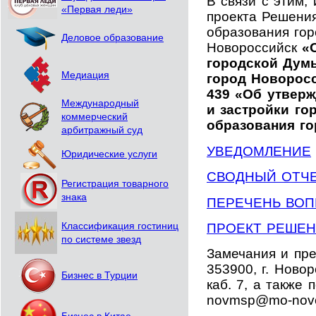
В связи с этим,
«Первая леди»
проекта Решени
образования гор
Деловое образование
Новороссийск
«
городской Дум
Медиация
город Новоросс
439 «Об утвер
Международный
и застройки го
коммерческий
образования г
арбитражный суд
УВЕДОМЛЕНИЕ
Юридические услуги
СВОДНЫЙ ОТЧ
Регистрация товарного
знака
ПЕРЕЧЕНЬ ВО
ПРОЕКТ РЕШЕ
Классификация гостиниц
по системе звезд
Замечания и пр
353900, г. Новор
Бизнес в Турции
каб. 7, а также 
novmsp@mo-novor