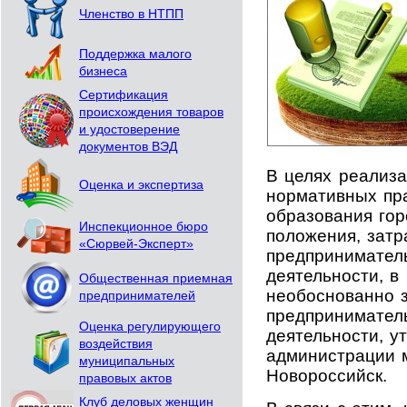
Членство в НТПП
Поддержка малого
бизнеса
Сертификация
происхождения товаров
и удостоверение
документов ВЭД
В целях реализа
Оценка и экспертиза
нормативных пр
образования го
Инспекционное бюро
положения, зат
«Сюрвей-Эксперт»
предпринимател
деятельности, в
Общественная приемная
необоснованно 
предпринимателей
предпринимател
Оценка регулирующего
деятельности, у
воздействия
администрации 
муниципальных
Новороссийск.
правовых актов
Клуб деловых женщин