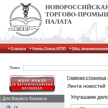
НОВОРОССИЙСКА
ТОРГОВО-ПРОМЫ
ПАЛАТА
О палате
Члены Союза НТПП
Общ. формирования
Антикоррупционная хартия
Контакты
Отделение 
Поиск
Главная страница
Лента новостей
Улучшаем дел
Для Вашего бизнеса