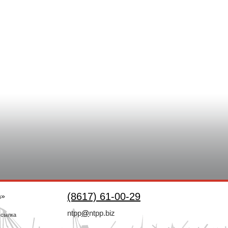
(8617) 61-00-29
а»
ntpp
@
ntpp.biz
ссылка