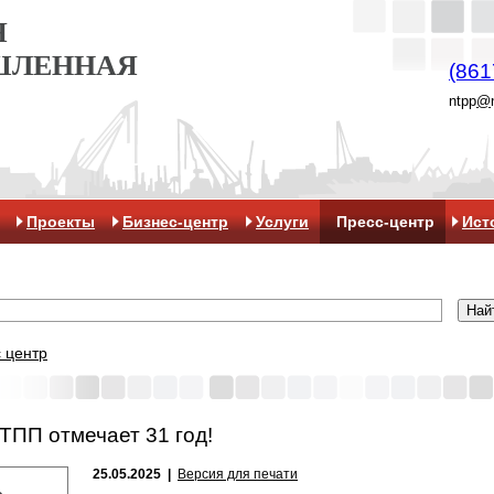
Я
ШЛЕННАЯ
(861
ntpp
@
Проекты
Бизнес-центр
Услуги
Пресс-центр
Ист
 центр
ТПП отмечает 31 год!
25.05.2025 |
Версия для печати