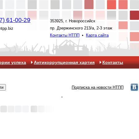
7) 61-00-29
353925, г. Новороссийск
пр. Дзержинского 213/а, 2-3 этаж
ntpp.biz
Контакты НТПП
•
Карта сайта
ории успеха
Антикоррупционная хартия
Контакты
Подписка на новости НТПП
-