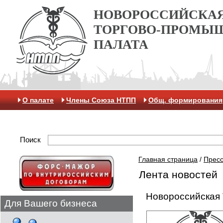
НОВОРОССИЙСКА
ТОРГОВО-ПРОМЫ
ПАЛАТА
О палате
Члены Союза НТПП
Общ. формирования
Отделение МАК
Поиск
Главная страница
/
Пресс
Лента новостей
Новороссийская 
Для Вашего бизнеса