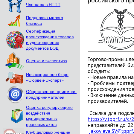
российского п
Членство в НТПП
Поддержка малого
бизнеса
Сертификация
происхождения товаров
и удостоверение
документов ВЭД
Торгово-промышле
Оценка и экспертиза
представителей би
обсудить:
Инспекционное бюро
- Новые правила на
«Сюрвей-Эксперт»
- Проблемы подтве
происхождения тов
Общественная приемная
- Включение данных
предпринимателей
производителей. 
Оценка регулирующего
Ссылка для подкл
воздействия
https://v.tpprf.ru/c
муниципальных
направляйте до 22
правовых актов
Jakovleva.SV@tpprf
Клуб деловых женщин