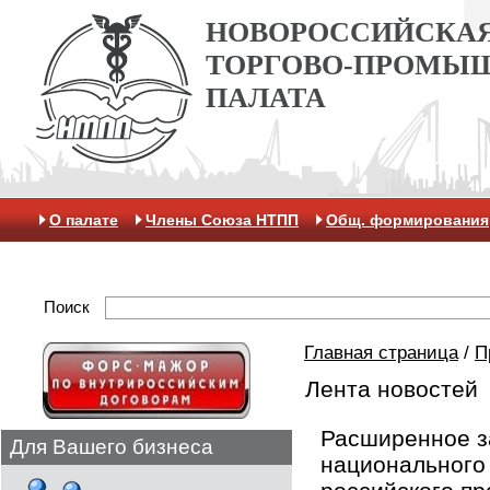
НОВОРОССИЙСКА
ТОРГОВО-ПРОМЫ
ПАЛАТА
О палате
Члены Союза НТПП
Общ. формирования
Антикоррупционная хартия
Контакты
Отделение 
Поиск
Главная страница
/
П
Лента новостей
Расширенное з
Для Вашего бизнеса
национального