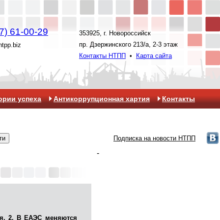
7) 61-00-29
353925, г. Новороссийск
пр. Дзержинского 213/а, 2-3 этаж
ntpp.biz
Контакты НТПП
•
Карта сайта
ории успеха
Антикоррупционная хартия
Контакты
Подписка на новости НТПП
-
я, 2. В ЕАЭС меняются