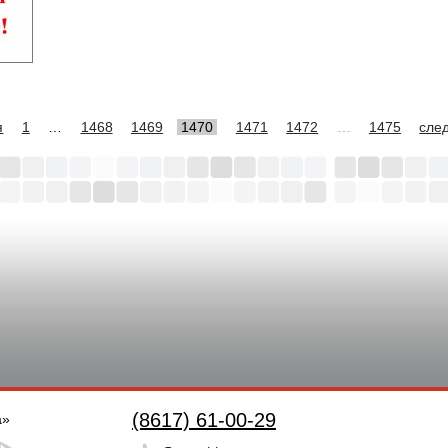
я
1
…
1468
1469
1470
1471
1472
…
1475
сле
(8617) 61-00-29
а»