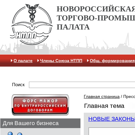
НОВОРОССИЙСКА
ТОРГОВО-ПРОМЫ
ПАЛАТА
О палате
Члены Союза НТПП
Общ. формирования
Отделение МАК
Поиск
Главная страница
/
Пресс
Главная тема
НОВЫЕ ЗАКОНЫ 
Для Вашего бизнеса